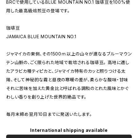
BRCで使用しているBLUE MOUNTAIN NO.1 珈琲豆を100%使
用した最高級焙煎豆の登場です。
珈琲豆
JAMAICA BLUE MOUNTAIN NO.1
ジャマイカの東側、その1500ｍ以上の山々が連なるブルーマウン
テン山脈の、ごく限られた地域で栽培される珈琲豆。 高地に適し
たアラビカ種ティピカと、ジャマイカ特有のカッと照りつける太
陽、そして神秘的な霧と昼夜の寒暖の差が、柔らかな酸味・甘味
それに苦味を加えた黄金比と呼ばれる調和のとれた風味とかぐ
わしい香りを創り上げた世界的絶品です。
毎月末締め翌月10日までに発送いたします。
International shipping available