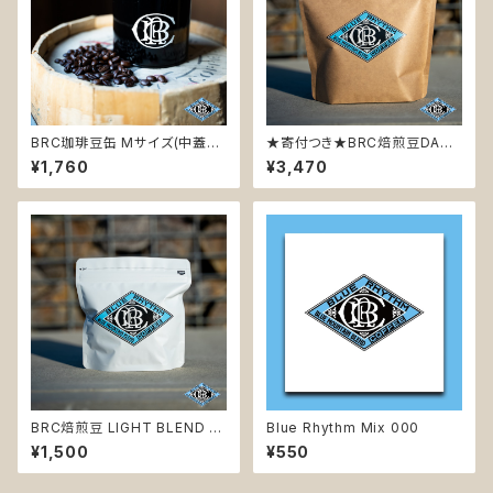
BRC珈琲豆缶 Mサイズ(中蓋付)
★寄付つき★BRC焙煎豆DARK
内量225g ※缶のみの商品にな
BLEND200g(毎月末締め翌月
¥1,760
¥3,470
ります。
10日までに発送いたします。)
BRC焙煎豆 LIGHT BLEND 10
Blue Rhythm Mix 000
0g (毎月末締め翌月10日まで
¥1,500
¥550
に発送いたします。)